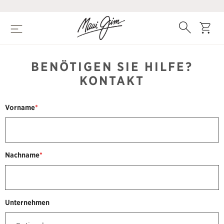
Skip
to
main
Search
Cart
Menu
content
BENÖTIGEN SIE HILFE?
KONTAKT
Vorname
*
Nachname
*
Unternehmen