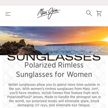
Zum
Hauptinhalt
springen
Suche
Wage
Speisekarte
WOMEN'S
RIMLESS
SUNGLASSES
Polarized Rimless
Sunglasses for Women
Better sunglasses allow you to spend more time outside in
the sun. With women's rimless sunglasses from Maui Jim®,
you'll have modern, stylish frames that feature high-tech
PolarizedPlus2® lenses. Made to handle the strongest sun in
the world, our polarized lenses will eliminate glare, block
damaging UV rays, and eliminate eye fatigue.