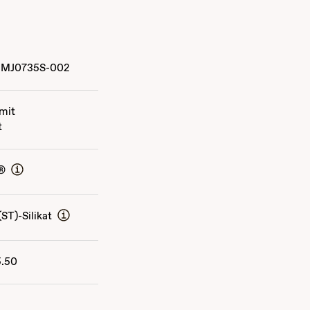
MJ0735S-002
 mit
t
®
ST)-Silikat
5.50