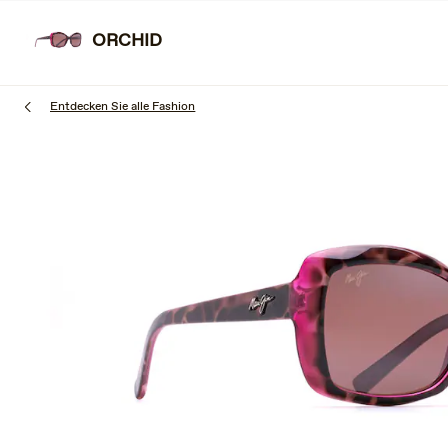
Zum
Hauptinhalt
ORCHID
SONNENBRIL
springen
Entdecken Sie alle Fashion
1
of
3