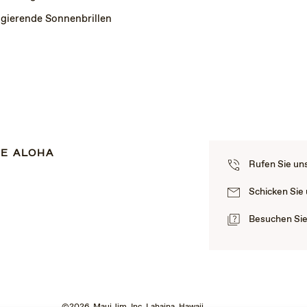
igierende Sonnenbrillen
E ALOHA
Rufen Sie un
Schicken Sie
Besuchen Si
©2026 Maui Jim, Inc. Lahaina, Hawaii