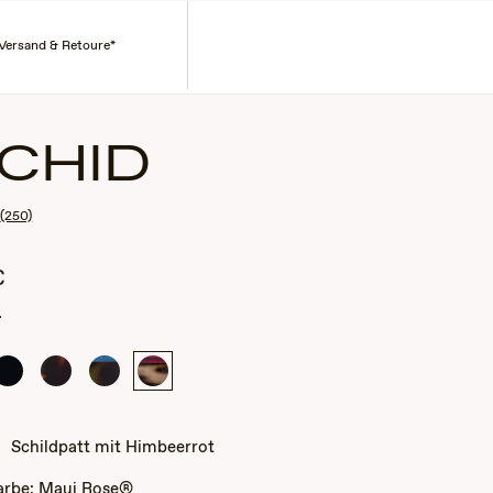
Corporate Gifts
Einen Händler suchen
Kundenservice
Konto
Wagen
 Versand & Retoure*
CHID
(250)
€
.
Glänzend
Glänzend
Schildpatt
Schildpatt
Schwarz
Dunkelhavanna
mit
mit
Pfauenblau
Himbeerrot
Schildpatt mit Himbeerrot
Farbe:
Maui Rose®