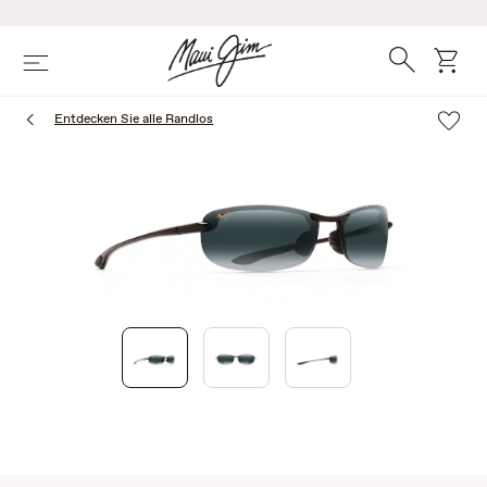
Zum
Hauptinhalt
springen
Suche
Wage
Speisekarte
Entdecken Sie alle Randlos
1
of
3