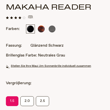
MAKAHA READER
(111)
Farben:
Glänzend
Dunkles
Rauchgrau
Schwarz
Schildpatt
transparent
Fassung:
Glänzend Schwarz
Brillenglas Farbe:
Neutrales Grau
Stellen Sie Ihre Maui Jim Sonnenbrille individuell zusammen
Vergrößerung:
1.5
2.0
2.5