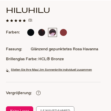
HILUHILU
(11)
Farben:
Glänzend
Glänzend
Glänzend
Transparente
Schwarz
Dunkelhavanna
gepunktetes
burgunderrote
Rosa
Reifen
Havanna
Fassung:
Glänzend gepunktetes Rosa Havanna
Brillenglas Farbe:
HCL® Bronze
Stellen Sie Ihre Maui Jim Sonnenbrille individuell zusammen
Vergrößerung:
Keine Leser
1.5 NAVEDAHMED