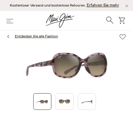
Zum
Erfahren Sie mehr
Kostenloser Versand und kostenlose Retouren.
Hauptinhalt
springen
Suche
Wage
Speisekarte
Entdecken Sie alle Fashion
1
of
3