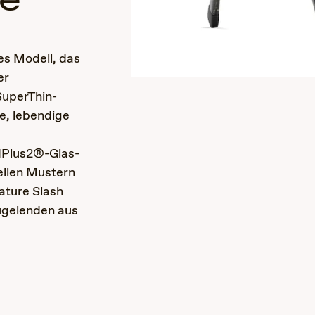
le
ges Modell, das
er
SuperThin-
re, lebendige
zedPlus2®-Glas-
ellen Mustern
ature Slash
Bügelenden aus