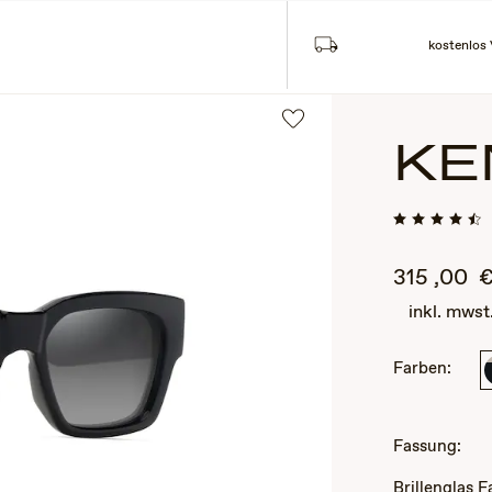
kostenlos
KE
315
,00
inkl. mwst
Farben:
2
of
3
Fassung:
Brillenglas 