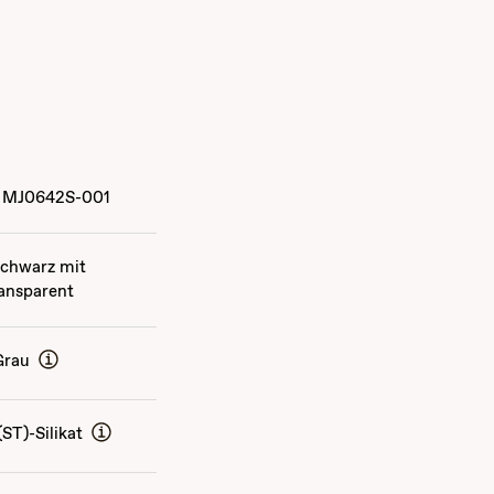
MJ0642S-001
Schwarz mit
ransparent
Grau
ST)-Silikat