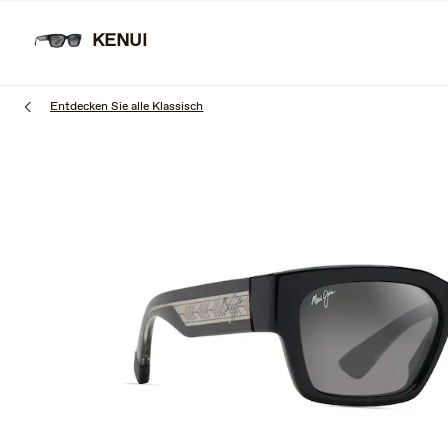
Zum
Erfahren Sie mehr
Kostenloser Versand und kostenlose Retouren.
Hauptinhalt
KENUI
springen
Entdecken Sie alle Klassisch
1
of
3