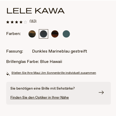
LELE KAWA
(143)
Farben:
Grau
Dunkles
Braun
Matt
gestreift
Marineblau
gestreift
Militärgrün
gestreift
dunkel
Fassung:
Dunkles Marineblau gestreift
Brillenglas Farbe:
Blue Hawaii
Stellen Sie Ihre Maui Jim Sonnenbrille individuell zusammen
Sie benötigen eine Brille mit Sehstärke?
Finden Sie den Optiker in Ihrer Nähe