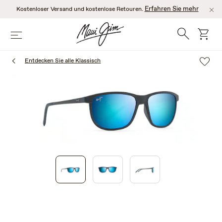
Zum
Erfahren Sie mehr
Kostenloser Versand und kostenlose Retouren.
Hauptinhalt
springen
Suche
Wage
Speisekarte
Entdecken Sie alle Klassisch
1
of
3