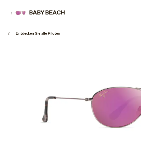
Zum
Erfahren Sie mehr
Kostenloser Versand und kostenlose Retouren.
Hauptinhalt
BABY BEACH
springen
Entdecken Sie alle Piloten
1
of
3