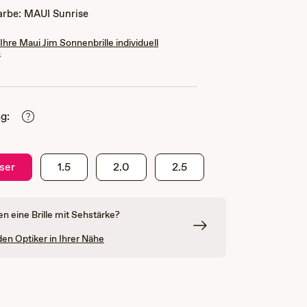
Farbe:
MAUI Sunrise
 Ihre Maui Jim Sonnenbrille individuell
n
g:
ser
1.5
2.0
2.5
en eine Brille mit Sehstärke?
den Optiker in Ihrer Nähe