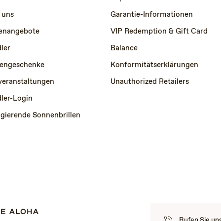
 uns
Garantie-Informationen
lenangebote
VIP Redemption & Gift Card
ler
Balance
engeschenke
Konformitätserklärungen
veranstaltungen
Unauthorized Retailers
ler-Login
igierende Sonnenbrillen
E ALOHA
Rufen Sie un