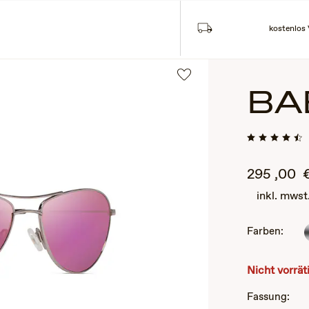
kostenlos
BA
295
,00
inkl. mwst
Farben:
2
of
3
Nicht vorrät
Fassung: