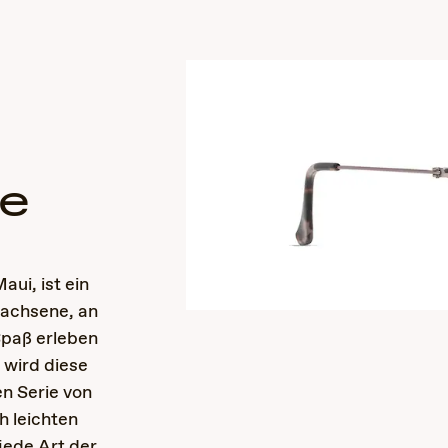
e
le
ui, ist ein
wachsene, an
Spaß erleben
 wird diese
en Serie von
h leichten
jede Art der