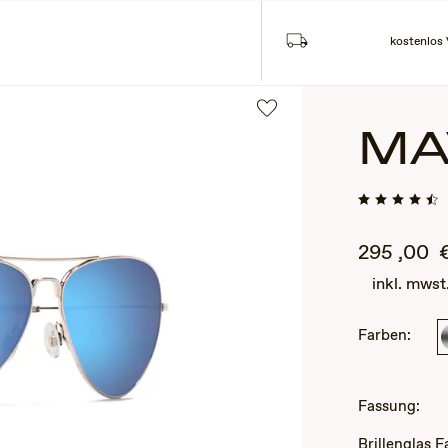
kostenlos
MA
295
,00
inkl. mwst
Farben:
2
of
3
Fassung:
Brillenglas 