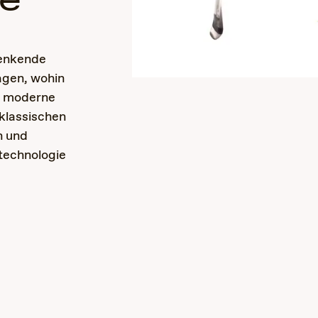
le
 denkende
agen, wohin
e moderne
 klassischen
h und
technologie