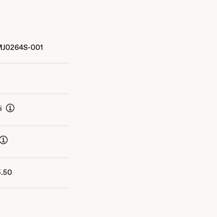
MJ0264S-001
i
5.50