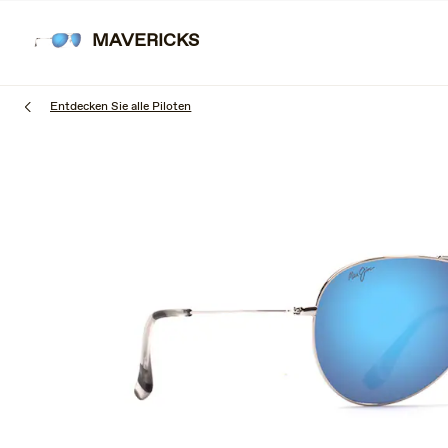
Zum
Erfahren Sie mehr
Kostenloser Versand und kostenlose Retouren.
Hauptinhalt
MAVERICKS
springen
Entdecken Sie alle Piloten
1
of
3