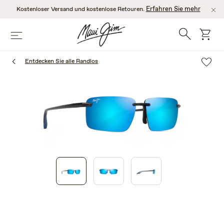
Zum
Erfahren Sie mehr
Kostenloser Versand und kostenlose Retouren.
Hauptinhalt
springen
Suche
Wage
Speisekarte
Entdecken Sie alle Randlos
1
of
3