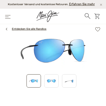
Zum
Erfahren Sie mehr
Kostenloser Versand und kostenlose Retouren.
Hauptinhalt
springen
Suche
Wage
Speisekarte
Entdecken Sie alle Randlos
1
of
3