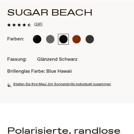
SUGAR BEACH
(241)
Farben:
Glänzend
Glänzendes,
Glänzend
Rootbeer
Glänzendes,
Schwarz
transparentes
Schwarz
transparentes
Hellgrau
Khakigrün
Fassung:
Glänzend Schwarz
Brillenglas Farbe:
Blue Hawaii
Stellen Sie Ihre Maui Jim Sonnenbrille individuell zusammen
Polarisierte, randlose