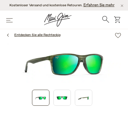
Zum
Erfahren Sie mehr
Kostenloser Versand und kostenlose Retouren.
Hauptinhalt
springen
Suche
Wage
Speisekarte
Entdecken Sie alle Rechteckig
1
of
3