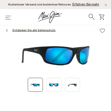
Zum
Erfahren Sie mehr
Kostenloser Versand und kostenlose Retouren.
Hauptinhalt
springen
Suche
Wage
Speisekarte
Entdecken Sie alle Seitenschutz
1
of
3