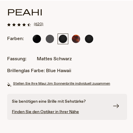
PEAHI
(620)
Farben:
Glänzend
Mattes,
Mattes
Dunkles
Mattes
Schwarz
einfarbiges
Schwarz
Schildpatt
Schwarz
Dunkelgrau
Fassung:
Mattes Schwarz
Brillenglas Farbe:
Blue Hawaii
Stellen Sie Ihre Maui Jim Sonnenbrille individuell zusammen
Sie benötigen eine Brille mit Sehstärke?
Finden Sie den Optiker in Ihrer Nähe