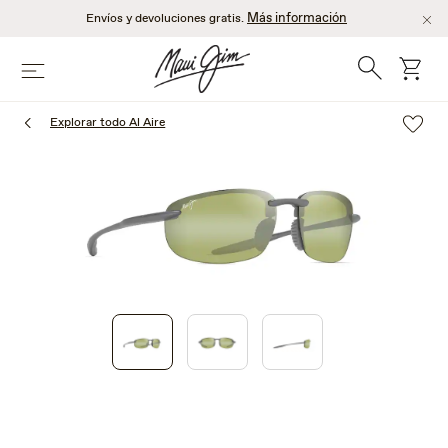
Saltar
Más información
Envíos y devoluciones gratis.
al
contenido
Búsqueda
Carro
Menú
principal
Explorar todo Al Aire
1
of
3