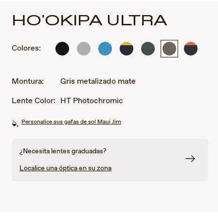
HO'OKIPA ULTRA
Colores:
Negro
Metal
Metal
Azul
Metal
Gris
Azul
mate
Plata
Azul
oscuro
Verde
metalizado
oscuro
Mate
Mate
sólido
Mate
mate
sólido
mate
mate
Montura:
Gris metalizado mate
con
con
amarillo
naranja
Lente Color:
HT Photochromic
Personalice sus gafas de sol Maui Jim
¿Necesita lentes graduadas?
Localice una óptica en su zona