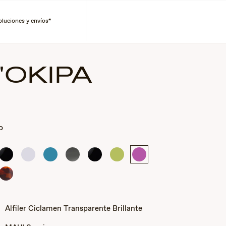
Corporate Gifts
Buscar un distribuidor
Servicio al cliente
GAFAS
Búsqueda
Cuenta
Carro
DE
COLECCIONES
oluciones y envíos*
SOL
'OKIPA
0
o
Negro
Cristal
Azul
Gris
Negro
Verde
Alfiler
brillante
brillante
transparente
Humo
brillante
claro
Ciclamen
brillante
transparente
Transparente
Carey
brillante
Brillante
Alfiler Ciclamen Transparente Brillante