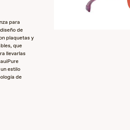
nza para
e diseño de
n plaquetas y
bles, que
ra llevarlas
MauiPure
un estilo
nología de