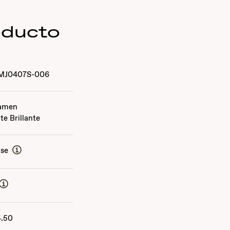
oducto
MJ0407S-006
lamen
te Brillante
ise
4.50