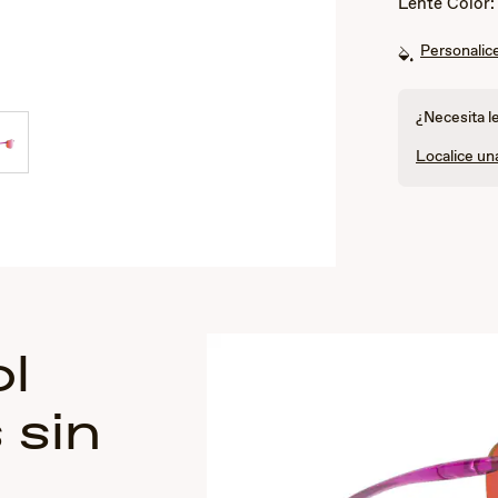
Lente Color
Personalice
¿Necesita l
Localice un
l
 sin