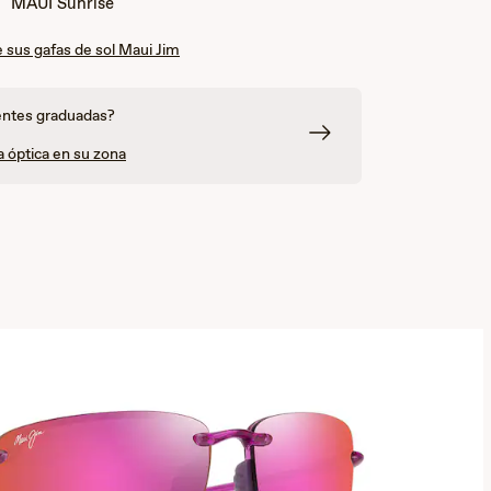
:
MAUI Sunrise
 sus gafas de sol Maui Jim
entes graduadas?
a óptica en su zona