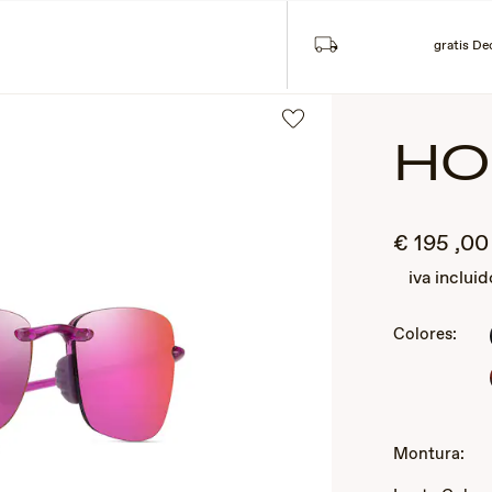
gratis De
HO
€
195
,0
iva incluid
Colores:
2
of
3
Montura: