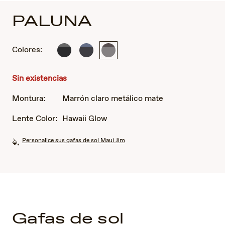
PALUNA
Colores:
Negro
Negro
Marrón
mate
mate
claro
con
con
metálico
Sin existencias
gris
azul
mate
Montura:
Marrón claro metálico mate
Lente Color:
Hawaii Glow
Personalice sus gafas de sol Maui Jim
Gafas de sol