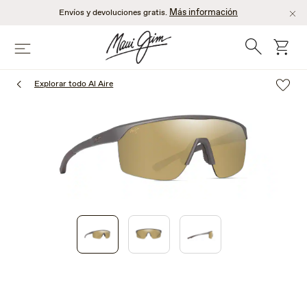
Saltar
Más información
Envíos y devoluciones gratis.
al
contenido
Búsqueda
Carro
Menú
principal
Explorar todo Al Aire
1
of
3