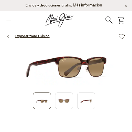
Saltar
Más información
Envíos y devoluciones gratis.
al
contenido
Búsqueda
Carro
Menú
principal
Explorar todo Clásico
1
of
3