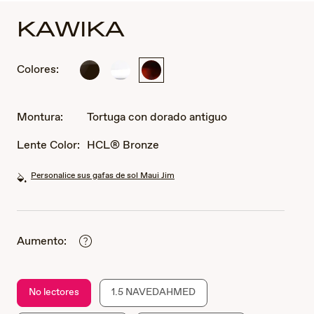
KAWIKA
Colores:
negro
Cristal
Tortuga
brillante
con
con
dorado
estaño
antiguo
Montura:
Tortuga con dorado antiguo
antiguo
Lente Color:
HCL® Bronze
Personalice sus gafas de sol Maui Jim
Aumento:
No lectores
1.5 NAVEDAHMED