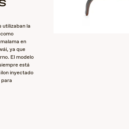
s
utilizaban la
a como
kamalama en
wái, ya que
urno. El modelo
 siempre está
ailon inyectado
s para