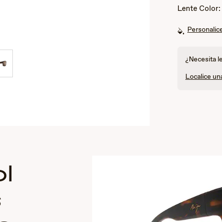
Lente Color
Personalice
¿Necesita l
Localice un
l
s