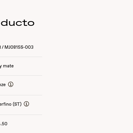
oducto
R
/
MJ0815S-003
y mate
nze
erfino (ST)
4.50