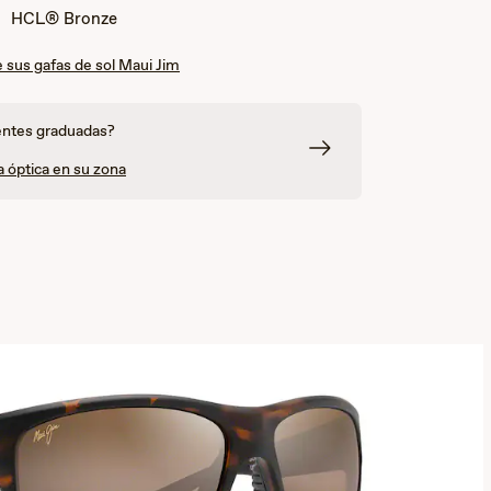
y
/
:
HCL® Bronze
gris
Negro
 sus gafas de sol Maui Jim
entes graduadas?
a óptica en su zona