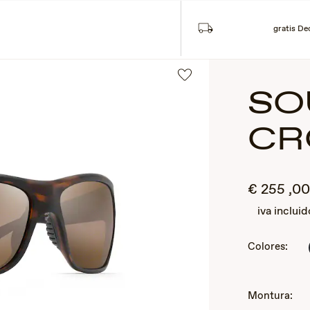
gratis De
SO
CR
€
255
,0
iva incluid
2
Colores:
of
3
Montura: