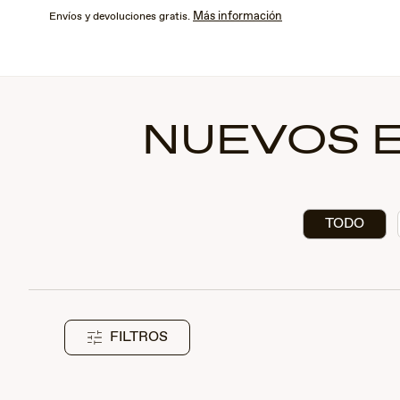
Saltar
Más información
Envíos y devoluciones gratis.
al
contenido
principal
NUEVOS E
TODO
FILTROS