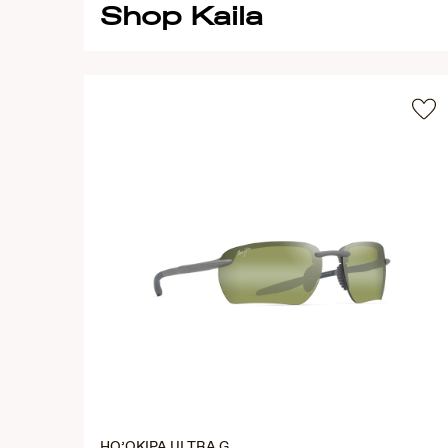
Shop Kaila
HO’OKIPA ULTRA G