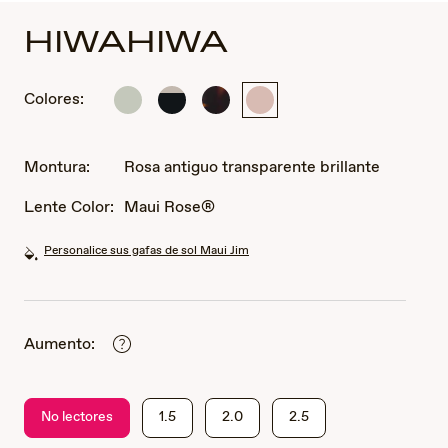
HIWAHIWA
Colores:
Salvia
Negro
Habana
Rosa
transparente
brillante
oscuro
antiguo
brillante
con
brillante
transparente
gris
brillante
Montura:
Rosa antiguo transparente brillante
claro
traslúcido
Lente Color:
Maui Rose®
Personalice sus gafas de sol Maui Jim
Aumento:
No lectores
1.5
2.0
2.5