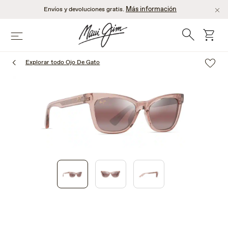
Saltar
Más información
Envíos y devoluciones gratis.
al
contenido
Búsqueda
Carro
Menú
principal
Explorar todo Ojo De Gato
1
of
3