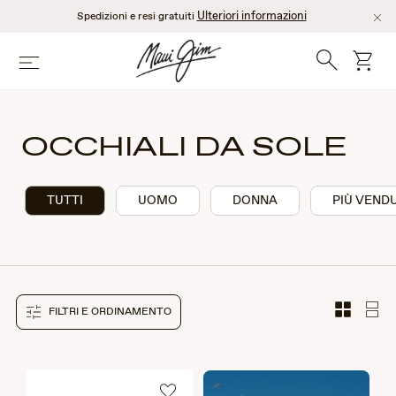
Salta
Ulteriori informazioni
Spedizioni e resi gratuiti
al
contenuto
Ricerca
Cart
Menù
principale
OCCHIALI DA SOLE
TUTTI
UOMO
DONNA
PIÙ VENDU
FILTRI E ORDINAMENTO