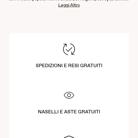
Leggi Altro
senza montatura e rettangolari. I nostri nuovi arrivi sono
progettati per offrire una protezione eccezionale agli occhi con
un blocco UV al 100% e una riduzione avanzata
dell'abbagliamento, garantendo colori vivaci, chiarezza
impeccabile e dettagli nitidi. Che tu stia cercando occhiali da
sole da uomo o da donna, i nostri design leggeri offrono
comfort e resistenza. Esplora i nostri modelli più recenti per
trovare il paio perfetto che si adatta al tuo stile di vita e migliora
le tue esperienze all'aperto.
SPEDIZIONI E RESI GRATUITI
NASELLI E ASTE GRATUITI