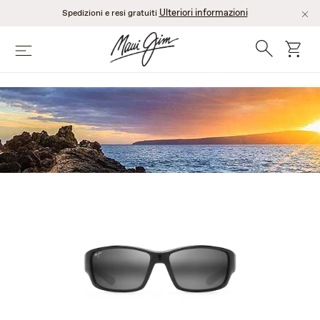
Salta
Ulteriori informazioni
Spedizioni e resi gratuiti
al
contenuto
Ricerca
Cart
Menù
principale
GREY WRAP
SUNGLASSES