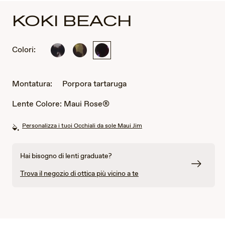
KOKI BEACH
Colori:
Nero
Tartaruga
Porpora
e
oliva
tartaruga
tartaruga
grigio
Montatura:
Porpora tartaruga
Lente Colore:
Maui Rose®
Personalizza i tuoi Occhiali da sole Maui Jim
Hai bisogno di lenti graduate?
Trova il negozio di ottica più vicino a te