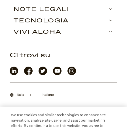
NOTE LEGALI
TECNOLOGIA
VIVI ALOHA
Ci trovi su
Italia
italiano
We use cookies and similar technologies to enhance site
navigation, analyze site usage, and assist our marketing
©2026 Maui Jim, Inc. Lahaina, Hawaii
efforts. By continuing to use this website, you agree to