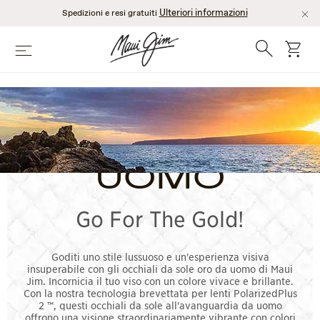
Salta
Ulteriori informazioni
Spedizioni e resi gratuiti
al
contenuto
Ricerca
Cart
Menù
principale
OCCHIALI DA
SOLE ORO
UOMO
Go For The Gold!
Goditi uno stile lussuoso e un'esperienza visiva
insuperabile con gli occhiali da sole oro da uomo di Maui
Jim. Incornicia il tuo viso con un colore vivace e brillante.
Con la nostra tecnologia brevettata per lenti PolarizedPlus
2 ™, questi occhiali da sole all'avanguardia da uomo
offrono una visione straordinariamente vibrante con colori