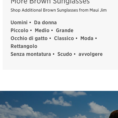
More Brown Sunglasses
Shop Additional Brown Sunglasses from Maui Jim
Uomini
•
Da donna
Piccolo
•
Medio
•
Grande
Occhio di gatto
•
Classico
•
Moda
•
Rettangolo
Senza montatura
•
Scudo
•
avvolgere