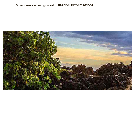
Salta
Ulteriori informazioni
Spedizioni e resi gratuiti
al
contenuto
principale
BROWN R