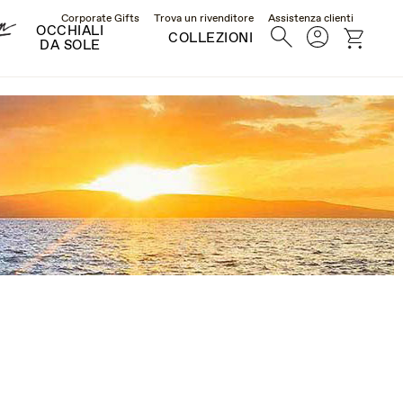
Corporate Gifts
Trova un rivenditore
Assistenza clienti
OCCHIALI
Ricerca
Account
Cart
COLLEZIONI
DA SOLE
NGLASSES