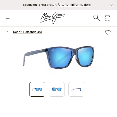
Salta
Ulteriori informazioni
Spedizioni e resi gratuiti
al
contenuto
Ricerca
Cart
Menù
principale
Scopri Rettangolare
1
of
3