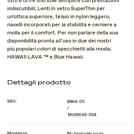
tutti e offre uno stile semplice con prestazioni
indiscutibili; Lenti in vetro SuperThin per
un'ottica superiore, telaio in nylon leggero,
naselli incorporati per la stabilità e cerniere a
molla per il comfort. Per non parlare della sua
disponibilità pronta all'uso in due dei nostri
più popolari colori di specchietti alla moda;
HAWAII LAVA ™ e Blue Hawaii.
Dettagli prodotto
SKU:
B864-03
/
MJ0864S-004
Montatura:
Blu traslucido scuro