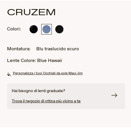
CRUZEM
Colori:
Nero
Blu
Nero
lucido
traslucido
opaco
scuro
Montatura:
Blu traslucido scuro
Lente Colore:
Blue Hawaii
Personalizza i tuoi Occhiali da sole Maui Jim
Hai bisogno di lenti graduate?
Trova il negozio di ottica più vicino a te