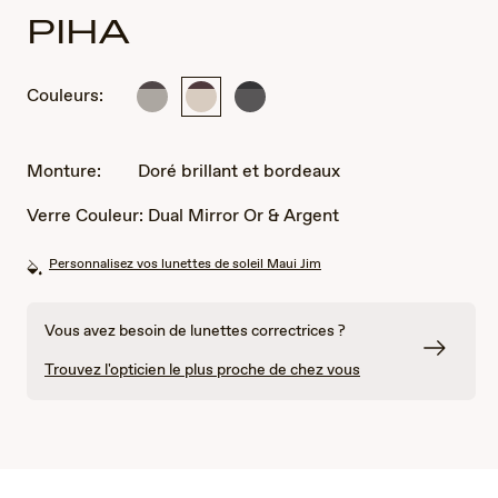
PIHA
Couleurs:
Argenté
Doré
Gris
mat
brillant
acier
et
et
brillant
marron
bordeaux
et
Monture:
Doré brillant et bordeaux
noir
Verre Couleur:
Dual Mirror Or & Argent
Personnalisez vos lunettes de soleil Maui Jim
Vous avez besoin de lunettes correctrices ?
Trouvez l'opticien le plus proche de chez vous