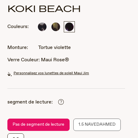
KOKI BEACH
Couleurs:
Écaille
Écaille
Tortue
noire
Olive
violette
et
grise
Monture:
Tortue violette
Verre Couleur:
Maui Rose®
Personnalisez vos lunettes de soleil Maui Jim
segment de lecture:
Pas de segment de lecture
1.5 NAVEDAHMED