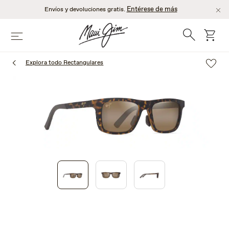
Saltar
Entérese de más
Envíos y devoluciones gratis.
al
contenido
Búsqueda
Carro
Menú
principal
Explora todo Rectangulares
1
of
3