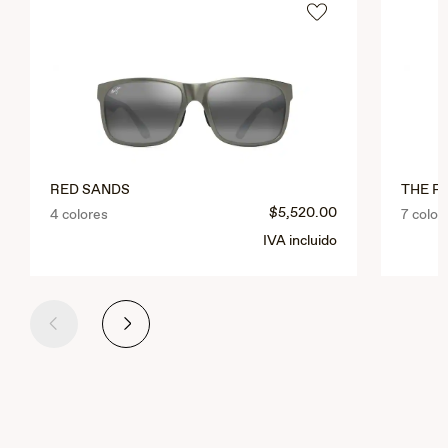
RED SANDS
THE F
$5,520.00
4 colores
7 color
IVA incluido
Anterior
Siguiente