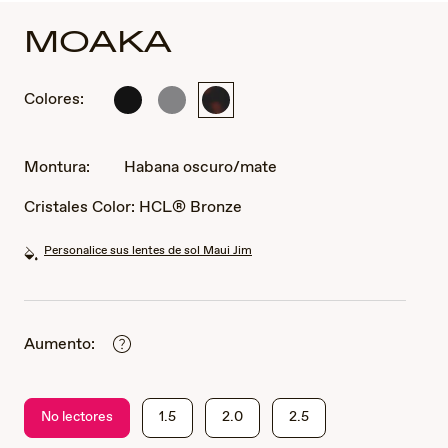
MOAKA
Colores:
Negro
Gris
Habana
mate
sólido
oscuro/mate
mate
Montura:
Habana oscuro/mate
Cristales Color:
HCL® Bronze
Personalice sus lentes de sol Maui Jim
Aumento:
No lectores
1.5
2.0
2.5