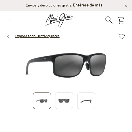
Saltar
Entérese de más
Envíos y devoluciones gratis.
al
contenido
Búsqueda
Carro
Menú
principal
Explora todo Rectangulares
1
of
3