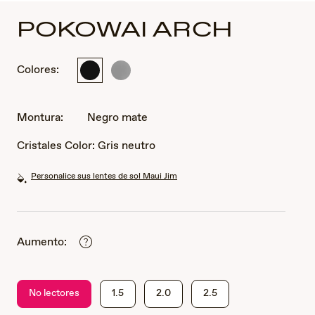
POKOWAI ARCH
Colores:
Negro
Gris
mate
mate
translúcido
Montura:
Negro mate
Cristales Color:
Gris neutro
Personalice sus lentes de sol Maui Jim
Aumento:
No lectores
1.5
2.0
2.5