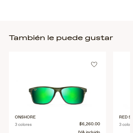
También le puede gustar
ONSHORE
RED S
$6,260.00
3 colores
3 color
IVA incluido