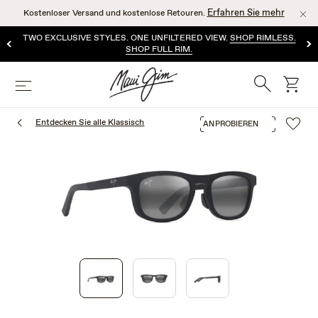
Zum
Erfahren Sie mehr
Kostenloser Versand und kostenlose Retouren.
Hauptinhalt
springen
TWO EXCLUSIVE STYLES. ONE UNFILTERED VIEW.
SHOP RIMLESS.
SHOP FULL RIM.
Suche
Wage
Speisekarte
Entdecken Sie alle Klassisch
ANPROBIEREN
1
of
3