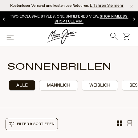
Zum
Erfahren Sie mehr
Kostenloser Versand und kostenlose Retouren.
Hauptinhalt
springen
TWO EXCLUSIVE STYLES. ONE UNFILTERED VIEW.
SHOP RIMLESS.
SHOP FULL RIM.
Suche
Wage
Speisekarte
SONNENBRILLEN
ALLE
MÄNNLICH
WEIBLICH
BES
FILTER & SORTIEREN