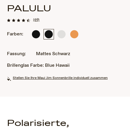
PALULU
(69)
Farben:
Mattes
Mattes
Metall
Metall
Schwarz
Schwarz
mattiertes
Mattorange
Platin
Fassung:
Mattes Schwarz
Brillenglas Farbe:
Blue Hawaii
Stellen Sie Ihre Maui Jim Sonnenbrille individuell zusammen
Polarisierte,