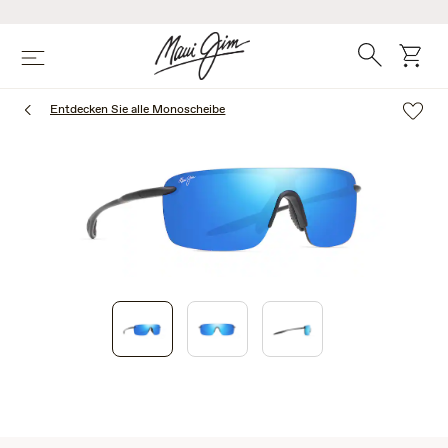
Zum
Hauptinhalt
springen
Suche
Wage
Speisekarte
Entdecken Sie alle Monoscheibe
1
of
3