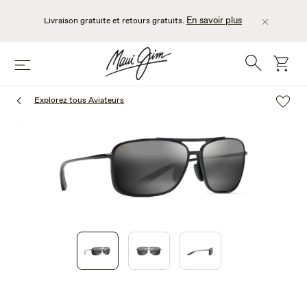
Passer
au
En savoir plus
Livraison gratuite et retours gratuits.
contenu
principal
Recherche
chario
Menu
Explorez tous Aviateurs
1
of
3