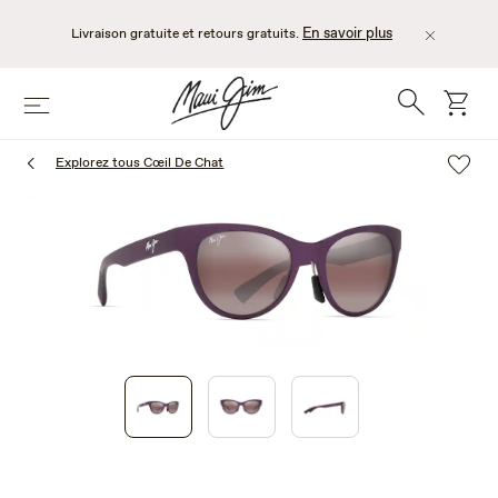
Passer
au
En savoir plus
Livraison gratuite et retours gratuits.
contenu
principal
Recherche
chario
Menu
Explorez tous Cœil De Chat
1
of
3