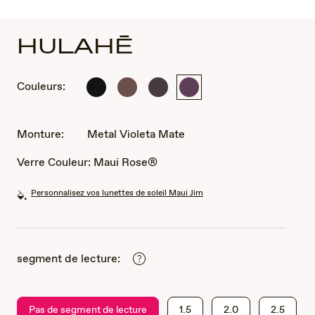
HULAHĒ
Couleurs:
Noir
Métal
Métal
Metal
Mat
Rose
Marron
Violeta
Foncé
Mat
Mate
Mat
Monture:
Metal Violeta Mate
Verre Couleur:
Maui Rose®
Personnalisez vos lunettes de soleil Maui Jim
segment de lecture:
Pas de segment de lecture
1.5
2.0
2.5