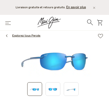
Passer
au
En savoir plus
Livraison gratuite et retours gratuits.
contenu
principal
Recherche
chario
Menu
Explorez tous Percés
1
of
3