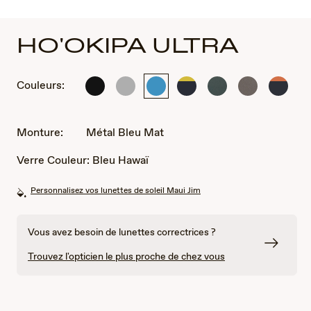
HO'OKIPA ULTRA
Couleurs:
Noir
Métal
Métal
Bleu
Métal
Métal
Bleu
Mat
Argent
Bleu
foncé
Vert
gris
foncé
Mat
Mat
mat
Mat
mat
mat
uni
uni
Monture:
Métal Bleu Mat
avec
avec
du
des
Verre Couleur:
Bleu Hawaï
jaune
touche
d'oran
Personnalisez vos lunettes de soleil Maui Jim
Vous avez besoin de lunettes correctrices ?
Trouvez l'opticien le plus proche de chez vous