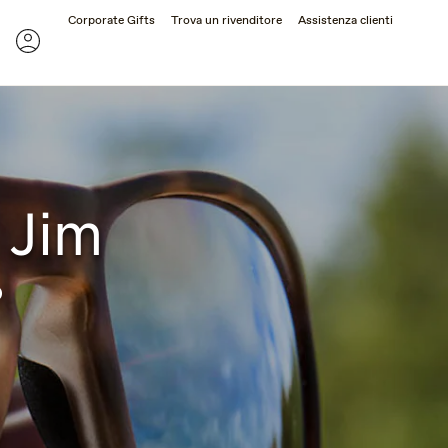
Corporate Gifts
Trova un rivenditore
Assistenza clienti
erca
Account
 Jim
o