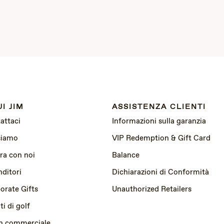
I JIM
ASSISTENZA CLIENTI
attaci
Informazioni sulla garanzia
siamo
VIP Redemption & Gift Card
ra con noi
Balance
nditori
Dichiarazioni di Conformità
orate Gifts
Unauthorized Retailers
i di golf
n commerciale