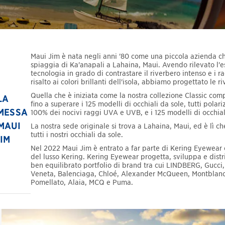
Maui Jim è nata negli anni '80 come una piccola azienda ch
spiaggia di Ka'anapali a Lahaina, Maui. Avendo rilevato l'
tecnologia in grado di contrastare il riverbero intenso e i
risalto ai colori brillanti dell'isola, abbiamo progettato le r
Quella che è iniziata come la nostra collezione Classic com
LA
fino a superare i 125 modelli di occhiali da sole, tutti polar
MESSA
100% dei nocivi raggi UVA e UVB, e i 125 modelli di occhial
 MAUI
La nostra sede originale si trova a Lahaina, Maui, ed è lì c
tutti i nostri occhiali da sole.
JIM
Nel 2022 Maui Jim è entrato a far parte di Kering Eyewear
del lusso Kering. Kering Eyewear progetta, sviluppa e dist
ben equilibrato portfolio di brand tra cui LINDBERG, Gucci,
Veneta, Balenciaga, Chloé, Alexander McQueen, Montblanc, 
Pomellato, Alaia, MCQ e Puma.