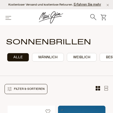
Zum
Erfahren Sie mehr
Kostenloser Versand und kostenlose Retouren.
Hauptinhalt
springen
Suche
Wage
Speisekarte
SONNENBRILLEN
ALLE
MÄNNLICH
WEIBLICH
BES
FILTER & SORTIEREN