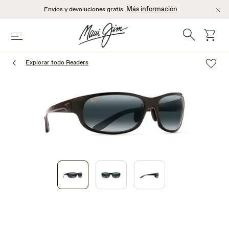
Saltar
Más información
Envíos y devoluciones gratis.
al
contenido
Búsqueda
Carro
Menú
principal
Explorar todo Readers
1
of
3