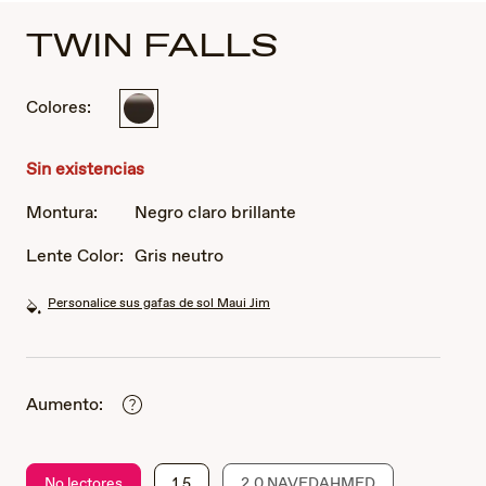
TWIN FALLS
Colores:
Negro
claro
brillante
Sin existencias
Montura:
Negro claro brillante
Lente Color:
Gris neutro
Personalice sus gafas de sol Maui Jim
Aumento:
No lectores
1.5
2.0 NAVEDAHMED