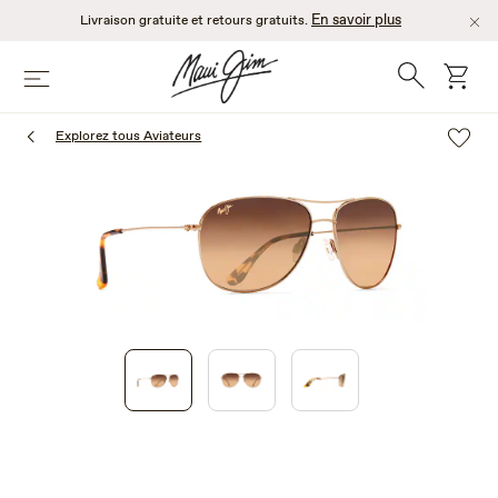
Passer
En savoir plus
Livraison gratuite et retours gratuits.
au
contenu
Recherche
chario
Menu
principal
Explorez tous Aviateurs
1
of
3