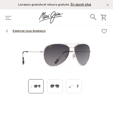
Passer
En savoir plus
Livraison gratuite et retours gratuits.
au
contenu
Recherche
chario
Menu
principal
Explorez tous Aviateurs
1
of
3