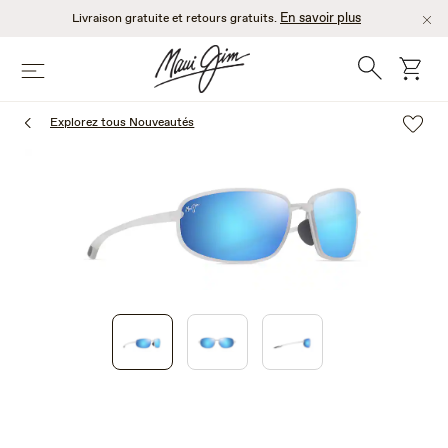
Passer
En savoir plus
Livraison gratuite et retours gratuits.
au
contenu
Recherche
chario
Menu
principal
Explorez tous Nouveautés
1
of
3