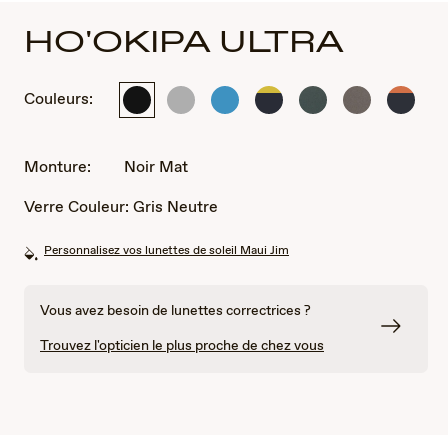
HO'OKIPA ULTRA
Couleurs:
Noir
Métal
Métal
Bleu
Métal
Métal
Bleu
Mat
Argent
Bleu
foncé
Vert
gris
foncé
Mat
Mat
mat
Mat
mat
mat
uni
uni
Monture:
Noir Mat
avec
avec
du
des
Verre Couleur:
Gris Neutre
jaune
touche
d'oran
Personnalisez vos lunettes de soleil Maui Jim
Vous avez besoin de lunettes correctrices ?
Trouvez l'opticien le plus proche de chez vous