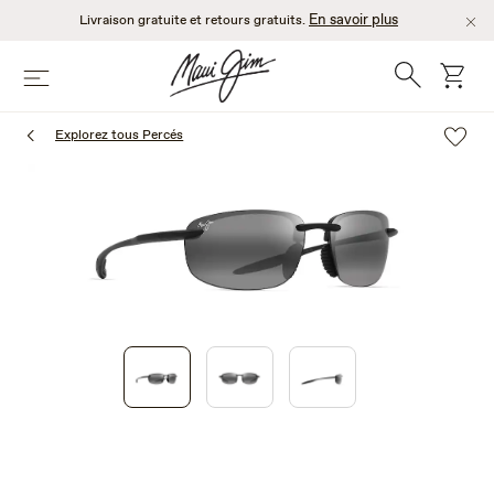
Passer
En savoir plus
Livraison gratuite et retours gratuits.
au
contenu
Recherche
chario
Menu
principal
Explorez tous Percés
1
of
3