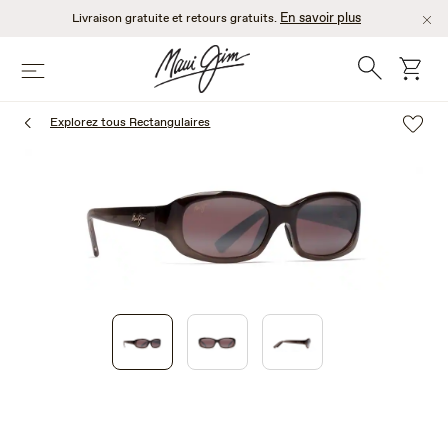
Passer
En savoir plus
Livraison gratuite et retours gratuits.
au
contenu
Recherche
chario
Menu
principal
Explorez tous Rectangulaires
1
of
3