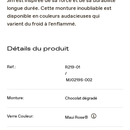
Jim est inspirée de sa force et de sa durabilité
longue durée. Cette monture inoubliable est
disponible en couleurs audacieuses qui
varient du froid à l'enflammé.
Détails du produit
Réf.:
R219-01
/
MJ0219S-002
Monture:
Chocolat dégradé
Verre Couleur:
Maui Rose®