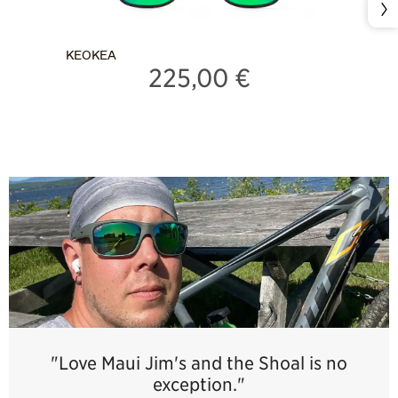
Sui
KEOKEA
225,00 €
"Love Maui Jim's and the Shoal is no
exception."