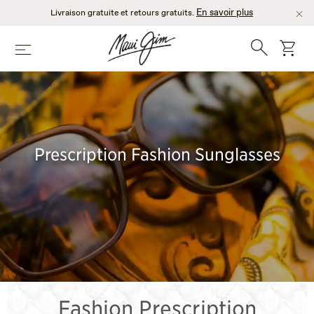
Passer
En savoir plus
Livraison gratuite et retours gratuits.
au
contenu
Recherche
chario
Menu
principal
Prescription Fashion Sunglasses
Fashion Prescription