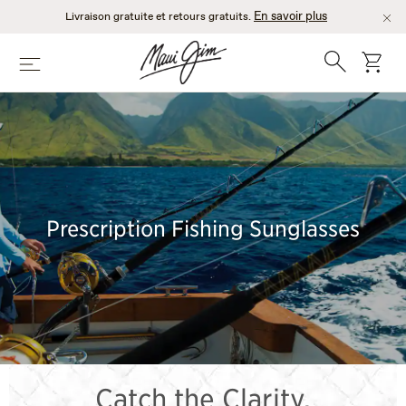
Passer
En savoir plus
Livraison gratuite et retours gratuits.
au
contenu
Recherche
chario
Menu
principal
Prescription Fishing Sunglasses
Catch the Clarity.