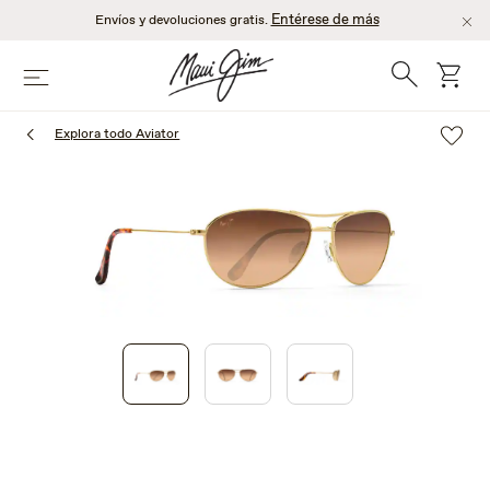
Saltar
Entérese de más
Envíos y devoluciones gratis.
al
contenido
Búsqueda
Carro
Menú
principal
Explora todo Aviator
1
of
3