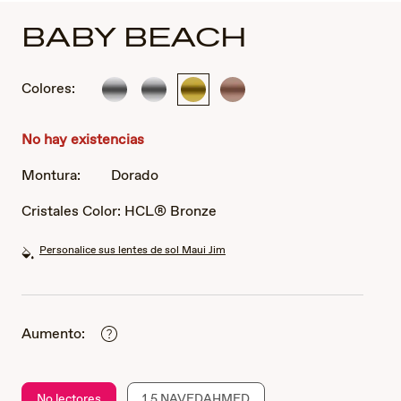
BABY BEACH
Colores:
Plateado
Plateado
Dorado
Dorado
rosa
No hay existencias
Montura:
Dorado
Cristales Color:
HCL® Bronze
Personalice sus lentes de sol Maui Jim
Aumento:
No lectores
1.5 NAVEDAHMED