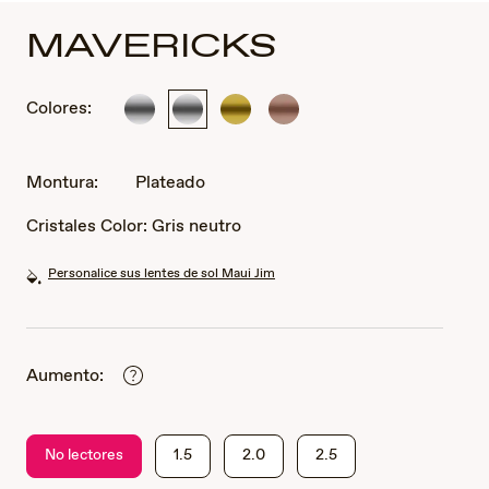
MAVERICKS
Colores:
Plateado
Plateado
Dorado
Dorado
rosa
Montura:
Plateado
Cristales Color:
Gris neutro
Personalice sus lentes de sol Maui Jim
Aumento:
No lectores
1.5
2.0
2.5