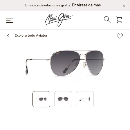
Saltar
Entérese de más
Envíos y devoluciones gratis.
al
contenido
Búsqueda
Carro
Menú
principal
Explora todo Aviator
1
of
3