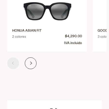
HONUA ASIAN FIT
GOOD 
$4,290.00
2 colores
3 color
IVA incluido
Anterior
Siguiente