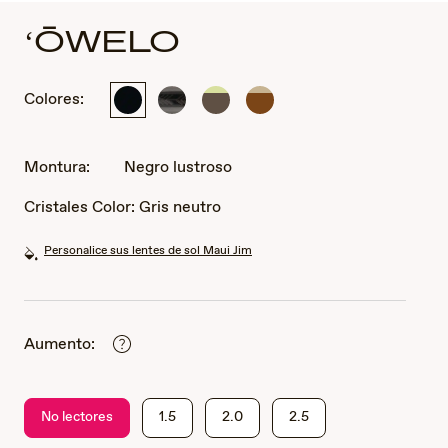
ʻŌWELO
Colores:
Negro
Gris
Gris
Marrón
lustroso
oscuro
oscuro
oscuro
traslúcido
transparente
transparente
brillante
brillante
brillante
Montura:
Negro lustroso
con
verde
Cristales Color:
Gris neutro
Personalice sus lentes de sol Maui Jim
Aumento:
No lectores
1.5
2.0
2.5