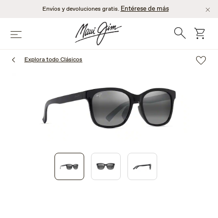
Saltar
Entérese de más
Envíos y devoluciones gratis.
al
contenido
Búsqueda
Carro
Menú
principal
Explora todo Clásicos
1
of
3